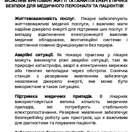
МОЖЛИВІ ВРЯТОВАНІ ЖИТТІ ТА ГАРАНТІЯ ЕНЕРГЕТИЧНОЇ
БЕЗПЕКИ ДЛЯ МЕДИЧНОГО ПЕРСОНАЛУ ТА ПАЦІЄНТІВ!
Життєвоважливість послуг.
Лікарні забезпечують
життєвоважливі медичні послуги, і важливо мати
надійне джерело енергії для підтримки цих послуг. У
випадку відключення електроенергії важливе
медичне обладнання, вентиляційні системи і
освітлення повинні функціонувати без перерв.
Аварійні ситуації.
Як показує практика у лікарні
можуть виникнути різні аварійні ситуації, такі як
природні катастрофи, аварії в електричних мережах
або технічні неполадки через обстріли. Сонячна
станція з резервним живленням забезпечує
незалежне джерело енергії, яке може бути
використане в таких ситуаціях.
Підтримка медичних приладів.
В лікарнях
використовується велика кількість медичних
приладів, які потребують стабільного
електропостачання. Резервне живлення забезпечує
безперебійну роботу цих пристроїв, що є важливим
для діагностики та лікування пацієнтів.