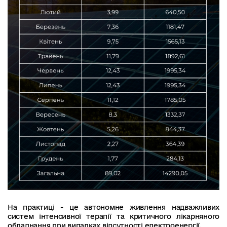
На практиці - це автономне живлення надважливих
систем інтенсивної терапії та критичного лікарняного
обладнання при випадках відсутності електроенергії.