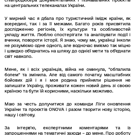
співпродюсера документальних і пізнавальних проєктів
на центральних телеканалах України.
У мирний час я дбала про туристичний імідж країни, як
всередині, так і за її межами. Багато років присвятила
дослідженню регіонів, їх культури та особливостей
укладу життя. Люблю спостерігати та аналізувати події і
вчинки, повороти історії. Я знаю, чому ми, українці інколи
не розуміємо одне одного, але водночас вміємо так міцно
і швидко об'єднатись на шляху до однієї мети та об'єднати
світ навколо.
Мене, як і всіх українців, війна не оминула, "обпалила
болем" та змінила. Але від самого початку масштабних
бойових дій і я і моя родина прийняли рішення не
залишати Україну, проживати кожен новий день зі своєю
країною та бути їй корисними, наскільки можливо.
Маю за честь долучитися до команди Ліги оновлення
України та проєктів ONOVA і разом творити нову історію,
нашу і світову.
За інтерв'ю, експертними коментарями та із
запрошеннями на тематичні заходи – до мене. Про роботу