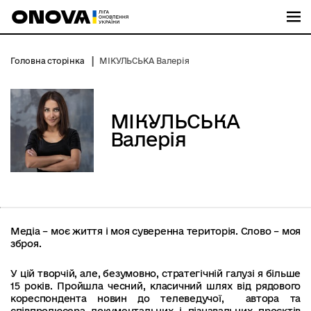
М
Головна сторінка
МІКУЛЬСЬКА Валерія
МІКУЛЬСЬКА
Валерія
Медіа – моє життя і моя суверенна територія. Слово – моя
зброя.
У цій творчій, але, безумовно, стратегічній галузі я більше
15 років. Пройшла чесний, класичний шлях від рядового
кореспондента новин до телеведучої, автора та