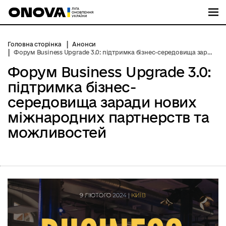
М
Головна сторінка
Анонси
Форум Business Upgrade 3.0: підтримка бізнес-середовища заради нових міжнародних партнерств та можливостей
Форум Business Upgrade 3.0:
підтримка бізнес-
середовища заради нових
міжнародних партнерств та
можливостей